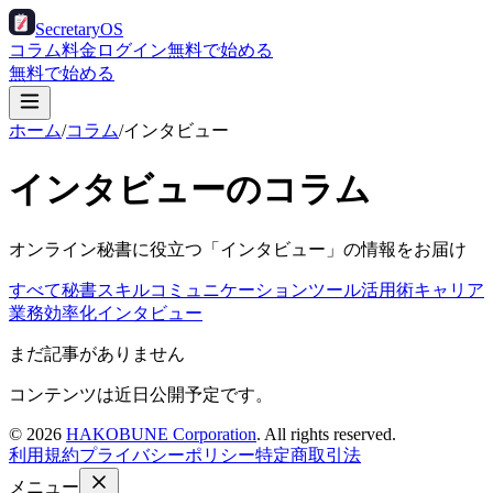
Secretary
OS
コラム
料金
ログイン
無料で始める
無料で始める
ホーム
/
コラム
/
インタビュー
インタビュー
のコラム
オンライン秘書に役立つ「
インタビュー
」の情報をお届け
すべて
秘書スキル
コミュニケーション
ツール活用術
キャリア
業務効率化
インタビュー
まだ記事がありません
コンテンツは近日公開予定です。
©
2026
HAKOBUNE Corporation
. All rights reserved.
利用規約
プライバシーポリシー
特定商取引法
メニュー